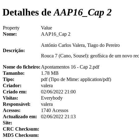
Detalhes de
AAP16_Cap 2
Property
Value
Nome:
AAP16_Cap 2
António Carlos Valera, Tiago do Pereiro
Descrição:
Rouca 7 (Cano, Sousel): geofísica de um novo reci
Nome do ficheiro:
Apontamentos 16 - Cap 2.pdf
Tamanho:
1.78 MB
Tipo:
pdf (Tipo de Mime: application/pdf)
Criador:
valera
Criado em:
02/06/2022 21:00
Visitas:
Everybody
Responsável:
valera
Acessos:
1740 Acessos
Actualizado em:
02/06/2022 21:13
Site:
CRC Checksum:
MD5 Checksum: