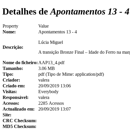
Detalhes de
Apontamentos 13 - 4
Property
Value
Nome:
Apontamentos 13 - 4
Lúcia Miguel
Descrição:
A transição Bronze Final – Idade do Ferro na mar
Nome do ficheiro:
AAP13_4.pdf
Tamanho:
3.06 MB
Tipo:
pdf (Tipo de Mime: application/pdf)
Criador:
valera
Criado em:
20/09/2019 13:06
Visitas:
Everybody
Responsável:
valera
Acessos:
2285 Acessos
Actualizado em:
20/09/2019 13:07
Site:
CRC Checksum:
MD5 Checksum: