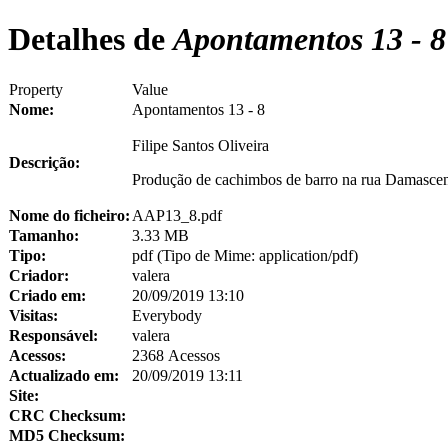
Detalhes de
Apontamentos 13 - 8
Property
Value
Nome:
Apontamentos 13 - 8
Filipe Santos Oliveira
Descrição:
Produção de cachimbos de barro na rua Damasceno
Nome do ficheiro:
AAP13_8.pdf
Tamanho:
3.33 MB
Tipo:
pdf (Tipo de Mime: application/pdf)
Criador:
valera
Criado em:
20/09/2019 13:10
Visitas:
Everybody
Responsável:
valera
Acessos:
2368 Acessos
Actualizado em:
20/09/2019 13:11
Site:
CRC Checksum:
MD5 Checksum: