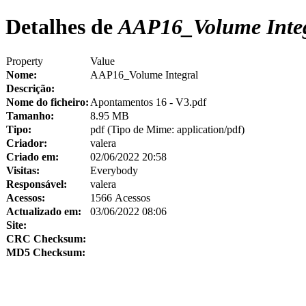
Detalhes de
AAP16_Volume Inte
Property
Value
Nome:
AAP16_Volume Integral
Descrição:
Nome do ficheiro:
Apontamentos 16 - V3.pdf
Tamanho:
8.95 MB
Tipo:
pdf (Tipo de Mime: application/pdf)
Criador:
valera
Criado em:
02/06/2022 20:58
Visitas:
Everybody
Responsável:
valera
Acessos:
1566 Acessos
Actualizado em:
03/06/2022 08:06
Site:
CRC Checksum:
MD5 Checksum: