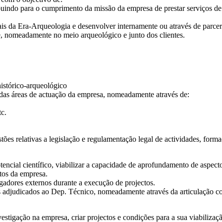
buindo para o cumprimento da missão da empresa de prestar serviços de g
is da Era-Arqueologia e desenvolver internamente ou através de parceria
, nomeadamente no meio arqueológico e junto dos clientes.
histórico-arqueológico
s das áreas de actuação da empresa, nomeadamente através de:
tc.
es relativas a legislação e regulamentação legal de actividades, formaç
otencial científico, viabilizar a capacidade de aprofundamento de aspec
ctos da empresa.
igadores externos durante a execução de projectos.
s adjudicados ao Dep. Técnico, nomeadamente através da articulação com
estigação na empresa, criar projectos e condições para a sua viabiliza