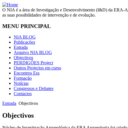
O NIA é a área de Investigação e Desenvolvimento (I&D) da ERA-Arq
as suas possibilidades de intervenção e de evolução.
MENU PRINCIPAL
NIA BLOG
Publicações
Entrada
Arquivo NIA BLOG
Objectivos
PERDIGÕES Project
Outros Projectos em curso
Encontros Era
Formação
Notícias
Congressos e Debates
Contactos
Entrada
Objectivos
Objectivos
Núcleo de Investigação Arqueológica da ERA Arqueologia foi criado 