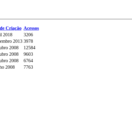
de Criação
Acessos
il 2018
3206
zembro 2013
3978
ubro 2008
12584
ubro 2008
9603
ubro 2008
6764
nho 2008
7763