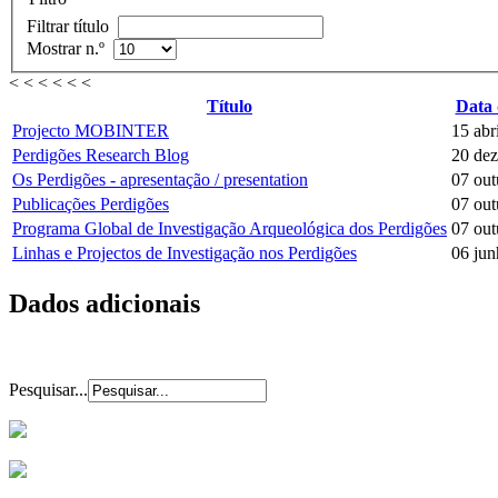
Filtrar título
Mostrar n.º
< < < < < <
Título
Data 
Projecto MOBINTER
15 abr
Perdigões Research Blog
20 de
Os Perdigões - apresentação / presentation
07 out
Publicações Perdigões
07 out
Programa Global de Investigação Arqueológica dos Perdigões
07 out
Linhas e Projectos de Investigação nos Perdigões
06 ju
Dados adicionais
Pesquisar...