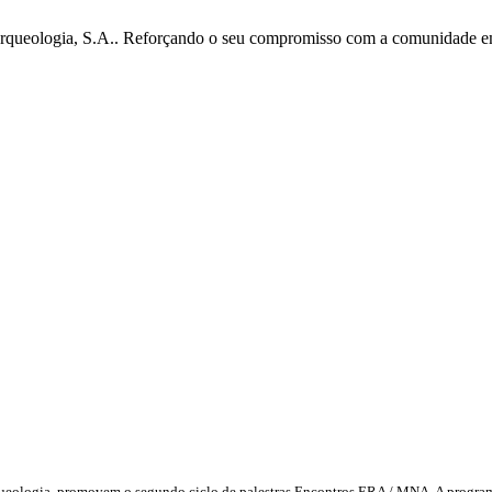
ueologia, S.A.. Reforçando o seu compromisso com a comunidade em qu
queologia promovem o segundo ciclo de palestras Encontros ERA / MNA. A program