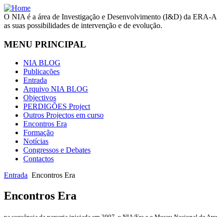
O NIA é a área de Investigação e Desenvolvimento (I&D) da ERA-Arq
as suas possibilidades de intervenção e de evolução.
MENU PRINCIPAL
NIA BLOG
Publicações
Entrada
Arquivo NIA BLOG
Objectivos
PERDIGÕES Project
Outros Projectos em curso
Encontros Era
Formação
Notícias
Congressos e Debates
Contactos
Entrada
Encontros Era
Encontros Era
na sequência da parceria iniciada em 2007, o NIA/Era e o Museu Nacional de Ar