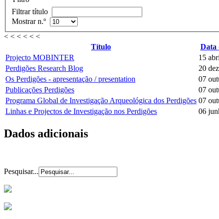
Filtrar título
Mostrar n.º
< < < < < <
Título
Data 
Projecto MOBINTER
15 abr
Perdigões Research Blog
20 de
Os Perdigões - apresentação / presentation
07 out
Publicações Perdigões
07 out
Programa Global de Investigação Arqueológica dos Perdigões
07 out
Linhas e Projectos de Investigação nos Perdigões
06 ju
Dados adicionais
Pesquisar...