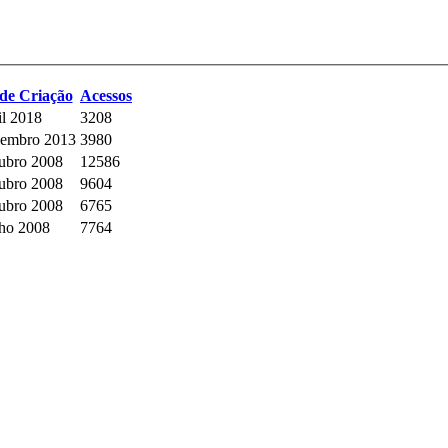
de Criação
Acessos
il 2018
3208
zembro 2013
3980
ubro 2008
12586
ubro 2008
9604
ubro 2008
6765
nho 2008
7764